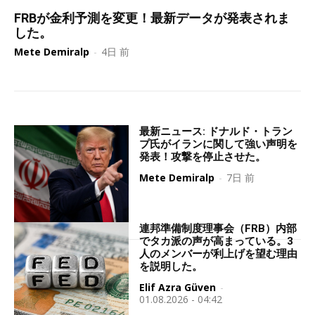
FRBが金利予測を変更！最新データが発表されま
した。
Mete Demiralp
-
4日 前
最新ニュース: ドナルド・トラン
プ氏がイランに関して強い声明を
発表！攻撃を停止させた。
Mete Demiralp
-
7日 前
連邦準備制度理事会（FRB）内部
でタカ派の声が高まっている。3
人のメンバーが利上げを望む理由
を説明した。
Elif Azra Güven
-
01.08.2026 - 04:42