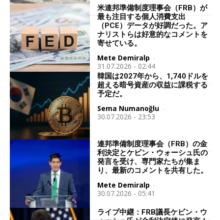
米連邦準備制度理事会（FRB）が
最も注目する個人消費支出
（PCE）データが好調だった。ア
ナリストらは好意的なコメントを
寄せている。
Mete Demiralp
-
31.07.2026 - 02:44
韓国は2027年から、1,740ドルを
超える暗号資産の収益に課税する
予定だ。
Sema Numanoğlu
-
30.07.2026 - 23:53
連邦準備制度理事会（FRB）の金
利決定とケビン・ウォーシュ氏の
発言を受け、専門家たちが集ま
り、最新のコメントを共有した。
Mete Demiralp
-
30.07.2026 - 05:41
ライブ中継：FRB議長ケビン・ウ