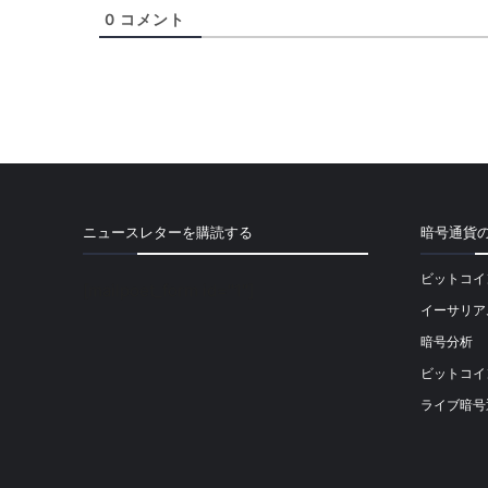
0
コメント
ニュースレターを購読する
暗号通貨
ビットコイ
[mailpoet_form id="1"]
イーサリア
暗号分析
ビットコイ
ライブ暗号