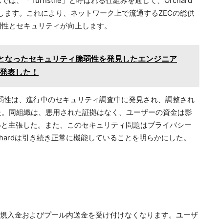
「Turnstile」と呼ばれる仕組みを通じて、Orchard
検証します。これにより、ネットワーク上で流通するZECの総供
明性とセキュリティが向上します。
原因となったセキュリティ脆弱性を発見したエンジニア
発表した！
る脆弱性は、進行中のセキュリティ調査中に発見され、調整され
た。同組織は、悪用された証拠はなく、ユーザーの資金は影
いと主張した。また、このセキュリティ問題はプライバシー
hardは引き続き正常に機能していることを明らかにした。
は新規入金およびプール内送金を受け付けなくなります。ユーザ