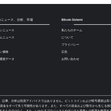
のニュース、分析、市場
Bitcoin Sistemi
ンニュース
私たちのチーム
ムニュース
について
プライバシー
ン価格
広告
通貨データ
お問い合わせ
イド、ニュース、記事、分析は投資アドバイスではありません。ビットコインおよび暗号通
資金をすべて失う可能性があります。また、すべての送金および取引から生じる損
スを提供するものではなく、また、いかなるプロジェクトやデジタル資産への投資を推奨するもので