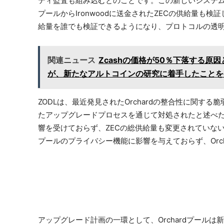
ティ監査も組み込むとのことです。この新しいシステムでは、
プールからIronwoodに送金されたZECの供給量も
給量を誰でも検証できるようになり、プロトコルの透
関連ニュース
Zcashの価格が50％下落する
が、新たなアルトコインの研究に着手したことを
ZODLは、最近発見されたOrchardの整合性に関す
たアップグレードプロセスを通じて対処されたと述べ
響を受けておらず、ZECの総供給量も変更されていな
プールのプライバシー機能に影響を与えておらず、Orc
アップグレード計画の一環として、Orchardプール