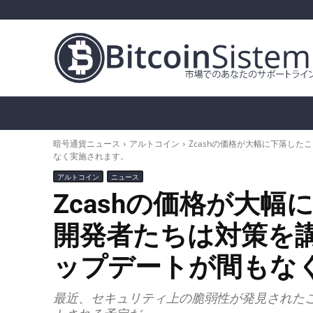
暗号通貨ニュース
ビットコイン（BTC）
ア
暗号通貨ニュース
アルトコイン
Zcashの価格が大幅に下落し
なく実施されます。
アルトコイン
ニュース
Zcashの価格が大
開発者たちは対策を
ップデートが間もな
最近、セキュリティ上の脆弱性が発見されたこ