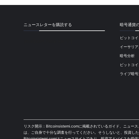
ニュースレターを購読する
暗号通貨
ビットコイ
[mailpoet_form id="1"]
イーサリア
暗号分析
ビットコイ
ライブ暗号
リスク開示：Bitcoinsistemi.comに掲載されているガ
は、ご自身で十分な調査を行ってください。そうしないと、投資した
Bitcoinsistemi.comはニュースサイトであり、投資アドバイ