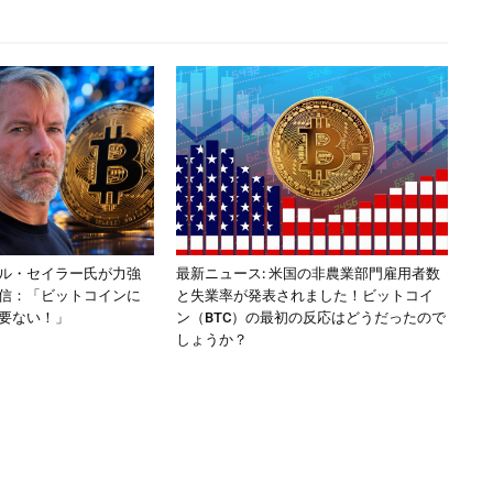
ル・セイラー氏が力強
最新ニュース: 米国の非農業部門雇用者数
信：「ビットコインに
と失業率が発表されました！ビットコイ
要ない！」
ン（BTC）の最初の反応はどうだったので
しょうか？