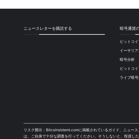
ニュースレターを購読する
暗号通貨
ビットコイ
[mailpoet_form id="1"]
イーサリア
暗号分析
ビットコイ
ライブ暗号
リスク開示：Bitcoinsistemi.comに掲載されているガ
は、ご自身で十分な調査を行ってください。そうしないと、投資した