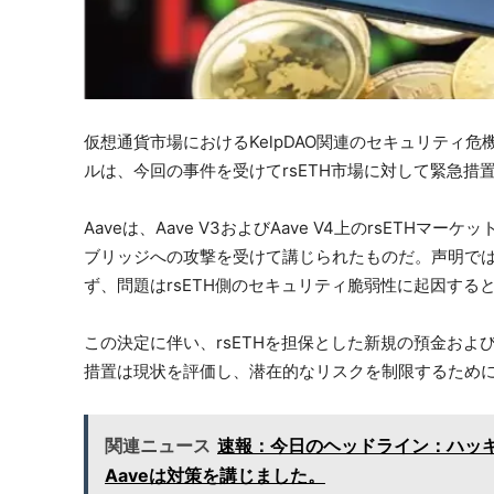
仮想通貨市場におけるKelpDAO関連のセキュリティ危
ルは、今回の事件を受けてrsETH市場に対して緊急措
Aaveは、Aave V3およびAave V4上のrsETHマー
ブリッジへの攻撃を受けて講じられたものだ。声明では
ず、問題はrsETH側のセキュリティ脆弱性に起因する
この決定に伴い、rsETHを担保とした新規の預金およ
措置は現状を評価し、潜在的なリスクを制限するため
関連ニュース
速報：今日のヘッドライン：ハッ
Aaveは対策を講じました。