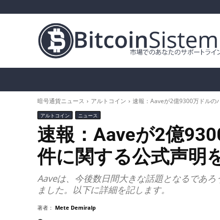
暗号通貨ニュース
ビットコイン（BTC）
ア
暗号通貨ニュース
アルトコイン
速報：Aaveが2億9300万ド
アルトコイン
ニュース
速報：Aaveが2億9
件に関する公式声明
Aaveは、今後数日間大きな話題となるであ
ました。以下に詳細を記します。
著者：
Mete Demiralp