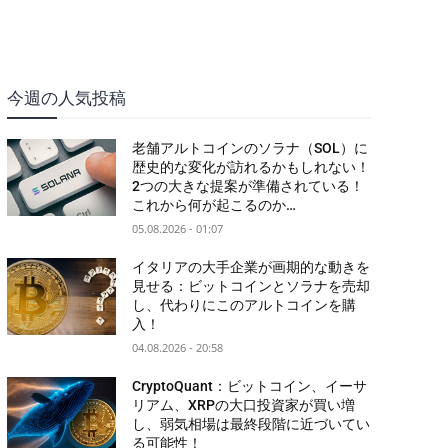
今週の人気投稿
老舗アルトコインのソラナ（SOL）に
歴史的な変化が訪れるかもしれない！
2つの大きな提案が準備されている！
これから何が起こるのか…
05.08.2026 - 01:07
イタリアの大手企業が画期的な動きを
見せる：ビットコインとソラナを売却
し、代わりにこのアルトコインを購
入！
04.08.2026 - 20:58
CryptoQuant：ビットコイン、イーサ
リアム、XRPの大口投資家が買い増
し、弱気相場は最終段階に近づいてい
る可能性！