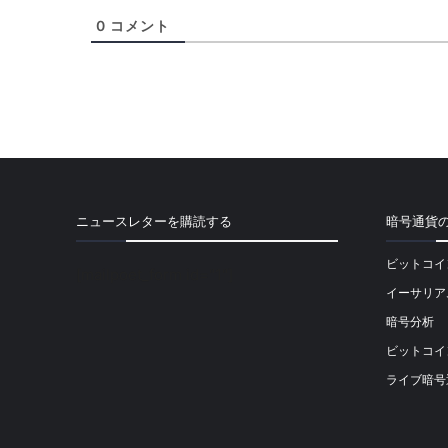
0
コメント
ニュースレターを購読する
暗号通貨
ビットコイ
[mailpoet_form id="1"]
イーサリア
暗号分析
ビットコイ
ライブ暗号