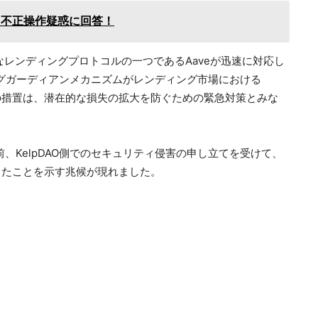
る不正操作疑惑に回答！
なレンディングプロトコルの一つであるAaveが迅速に対応し
シグガーディアンメカニズムがレンディング市場における
この措置は、潜在的な損失の拡大を防ぐための緊急対策とみな
、KelpDAO側でのセキュリティ侵害の申し立てを受けて、
生したことを示す兆候が現れました。