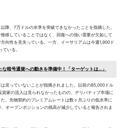
ス以降、7万ドルの水準を突破できなかったことを指摘した。
で推移していることではなく、回復への強い需要が欠如して
向性を見失っている。一方、イーサリアムは今週1,900ド
なっている。
たな暗号通貨への動きを準備中！「ターゲットは…」
戻っていないことが指摘されました。以前の85,000ドル
関投資家の流入は見られなかったものの、デリバティブ市場に
した。先物契約のプレミアムレートは数ヶ月ぶりの低水準に
降、オープンポジションの残高が減少していると報告されま