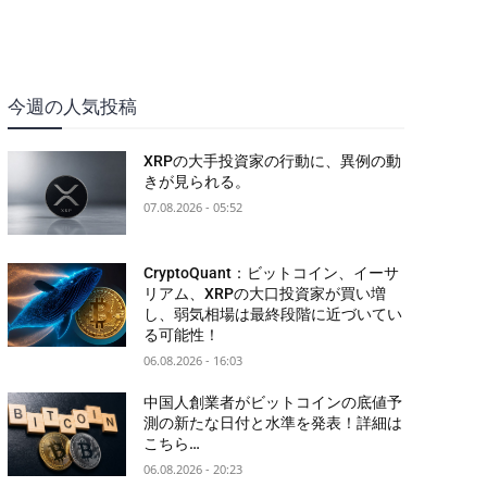
今週の人気投稿
XRPの大手投資家の行動に、異例の動
きが見られる。
07.08.2026 - 05:52
CryptoQuant：ビットコイン、イーサ
リアム、XRPの大口投資家が買い増
し、弱気相場は最終段階に近づいてい
る可能性！
06.08.2026 - 16:03
中国人創業者がビットコインの底値予
測の新たな日付と水準を発表！詳細は
こちら…
06.08.2026 - 20:23