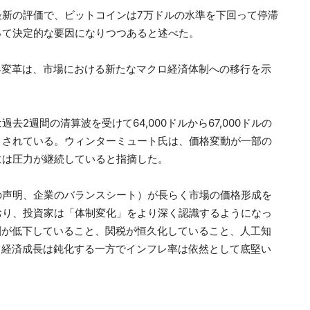
最新の評価で、ビットコインは7万ドルの水準を下回って停滞
って決定的な要因になりつつあると述べた。
界変革は、市場における新たなマクロ経済体制への移行を示
2週間の清算波を受けて64,000ドルから67,000ドルの
引されている。ウィンターミュート氏は、価格変動が一部の
には圧力が継続していると指摘した。
の声明、企業のバランスシート）が長らく市場の価格形成を
おり、投資家は「体制変化」をより深く認識するようになっ
割が低下していること、関税が恒久化していること、人工知
て経済成長は鈍化する一方でインフレ率は依然として底堅い