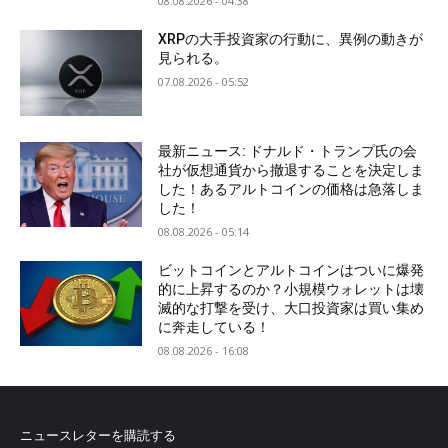
08.08.2026 - 04:38
XRPの大手投資家の行動に、異例の動きが
見られる。
07.08.2026 - 05:52
最新ニュース: ドナルド・トランプ氏の会
社が仮想通貨から撤退することを決定しま
した！あるアルトコインの価格は急落しま
した！
08.08.2026 - 05:14
ビットコインとアルトコインはついに爆発
的に上昇するのか？小規模ウォレットは壊
滅的な打撃を受け、大口投資家は買い集め
に奔走している！
08.08.2026 - 16:08
ニュースレターを購読する