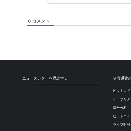
0
コメント
ニュースレターを購読する
暗号通貨
ビットコイ
[mailpoet_form id="1"]
イーサリア
暗号分析
ビットコイ
ライブ暗号