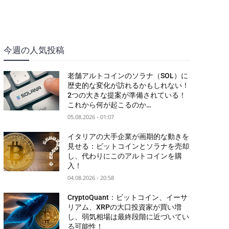
今週の人気投稿
老舗アルトコインのソラナ（SOL）に
歴史的な変化が訪れるかもしれない！
2つの大きな提案が準備されている！
これから何が起こるのか…
05.08.2026 - 01:07
イタリアの大手企業が画期的な動きを
見せる：ビットコインとソラナを売却
し、代わりにこのアルトコインを購
入！
04.08.2026 - 20:58
CryptoQuant：ビットコイン、イーサ
リアム、XRPの大口投資家が買い増
し、弱気相場は最終段階に近づいてい
る可能性！