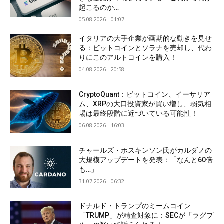
起こるのか…
05.08.2026 - 01:07
イタリアの大手企業が画期的な動きを見せ
る：ビットコインとソラナを売却し、代わ
りにこのアルトコインを購入！
04.08.2026 - 20:58
CryptoQuant：ビットコイン、イーサリア
ム、XRPの大口投資家が買い増し、弱気相
場は最終段階に近づいている可能性！
06.08.2026 - 16:03
チャールズ・ホスキンソン氏がカルダノの
大規模アップデートを発表：「なんと60倍
も…」
31.07.2026 - 06:32
ドナルド・トランプのミームコイン
「TRUMP」が精査対象に：SECが「ラグプ