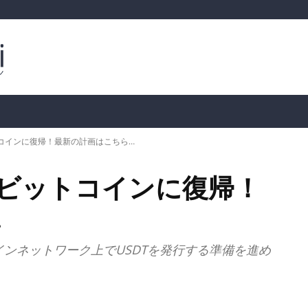
ルトコイン
市場分析
暗号通貨の価格
📊 オンチェー
ットコインに復帰！最新の計画はこちら…
としてビットコインに復帰！
…
コインネットワーク上でUSDTを発行する準備を進め