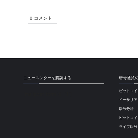
0
コメント
ニュースレターを購読する
暗号通貨
ビットコイ
[mailpoet_form id="1"]
イーサリア
暗号分析
ビットコイ
ライブ暗号