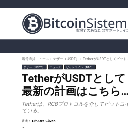
暗号通貨ニュース
ビットコイン（BTC）
ア
暗号通貨ニュース
テザー（USDT）
TetherがUSDTとしてビ
テザー（USDT）
ニュース
ビットコイン（BTC）
TetherがUSDT
最新の計画はこちら
Tetherは、RGBプロトコルを介してビット
ている。
著者：
Elif Azra Güven