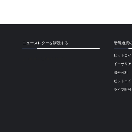
ニュースレターを購読する
暗号通貨
ビットコイ
[mailpoet_form id="1"]
イーサリア
暗号分析
ビットコイ
ライブ暗号