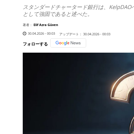
スタンダードチャータード銀行は、KelpDA
として強固であると述べた。
著者：
Elif Azra Güven
30.04.2026 - 00:03
アップデート：
30.04.2026 - 00:03
フォローする