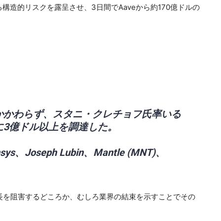
ける構造的リスクを露呈させ、3日間でAaveから約170億ドルの
かかわらず、スタニ・クレチョフ氏率いる
に3億ドル以上を調達した。
nsys、Joseph Lubin、Mantle (MNT)、
」
成長を阻害するどころか、むしろ業界の結束を示すことでその