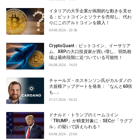
イタリアの大手企業が画期的な動きを見せ
る：ビットコインとソラナを売却し、代わ
りにこのアルトコインを購入！
04.08.2026 - 20:58
CryptoQuant：ビットコイン、イーサリア
ム、XRPの大口投資家が買い増し、弱気相
場は最終段階に近づいている可能性！
06.08.2026 - 16:03
チャールズ・ホスキンソン氏がカルダノの
大規模アップデートを発表：「なんと60倍
も…」
31.07.2026 - 06:32
ドナルド・トランプのミームコイン
「TRUMP」が精査対象に：SECが「ラグプ
ル」の疑いで訴えられる！
04.08.2026 - 23:00