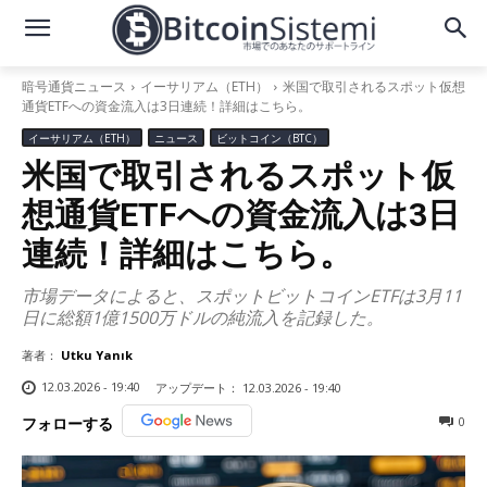
暗号通貨ニュース
イーサリアム（ETH）
米国で取引されるスポット仮想
通貨ETFへの資金流入は3日連続！詳細はこちら。
イーサリアム（ETH）
ニュース
ビットコイン（BTC）
米国で取引されるスポット仮
想通貨ETFへの資金流入は3日
連続！詳細はこちら。
市場データによると、スポットビットコインETFは3月11
日に総額1億1500万ドルの純流入を記録した。
著者：
Utku Yanık
12.03.2026 - 19:40
アップデート：
12.03.2026 - 19:40
0
フォローする