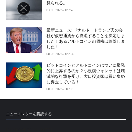
見られる。
07.08.2026 - 05:52
最新ニュース: ドナルド・トランプ氏の会
社が仮想通貨から撤退することを決定しま
した！あるアルトコインの価格は急落しま
した！
08.08.2026 - 05:14
ビットコインとアルトコインはついに爆発
的に上昇するのか？小規模ウォレットは壊
滅的な打撃を受け、大口投資家は買い集め
に奔走している！
08.08.2026 - 16:08
ニュースレターを購読する
[mailpoet_form id="1"]