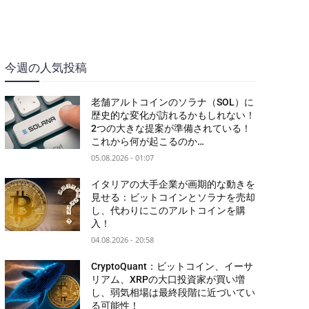
今週の人気投稿
老舗アルトコインのソラナ（SOL）に
歴史的な変化が訪れるかもしれない！
2つの大きな提案が準備されている！
これから何が起こるのか…
05.08.2026 - 01:07
イタリアの大手企業が画期的な動きを
見せる：ビットコインとソラナを売却
し、代わりにこのアルトコインを購
入！
04.08.2026 - 20:58
CryptoQuant：ビットコイン、イーサ
リアム、XRPの大口投資家が買い増
し、弱気相場は最終段階に近づいてい
る可能性！