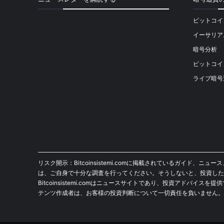
ビットコイ
[mailpoet_form id="1"]
イーサリア
暗号分析
ビットコイ
ライブ暗号
リスク開示：Bitcoinsistemi.comに掲載されているガ
は、ご自身で十分な調査を行ってください。そうしないと、投資した
Bitcoinsistemi.comはニュースサイトであり、投資アドバイ
テンツ作成者は、お客様の投資判断について一切責任を負いません。