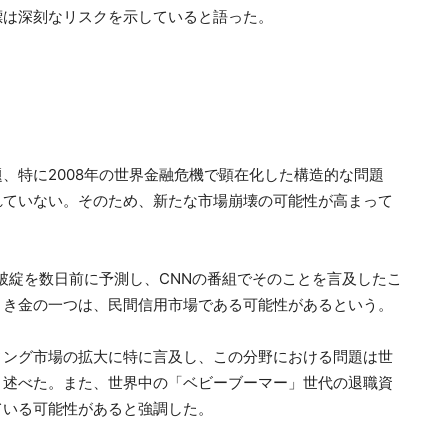
標は深刻なリスクを示していると語った。
、特に2008年の世界金融危機で顕在化した構造的な問題
れていない。そのため、新たな市場崩壊の可能性が高まって
の破綻を数日前に予測し、CNNの番組でそのことを言及したこ
引き金の一つは、民間信用市場である可能性があるという。
ィング市場の拡大に特に言及し、この分野における問題は世
と述べた。また、世界中の「ベビーブーマー」世代の退職資
ている可能性があると強調した。