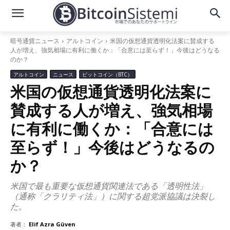
暗号通貨ニュース
アルトコイン
米国の仮想通貨透明化法案に賛成する
人が増え、強気相場に有利に働くか：「合意には至らず！」今後はどうなる
のか？
アルトコイン
ニュース
ビットコイン（BTC）
米国の仮想通貨透明化法案に
賛成する人が増え、強気相場
に有利に働くか：「合意には
至らず！」今後はどうなるの
か？
米国で最も重要な仮想通貨関連法である「透明性法」
（通称「クラリティ法」）に関する超党派協議は決裂し
た。
著者：
Elif Azra Güven