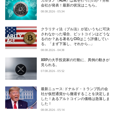
カルダノ（ADA）は底を打ったのか？分析
会社が発表！最新の状況はこちら。
08.08.2026 - 05:34
クラリティ法（ブル法）が近いうちに可決
されなかった場合、ビットコインはどうな
るのか？ある著名なCIOはこう評価してい
る。「まず下落し、それから…」
08.08.2026 - 04:38
XRPの大手投資家の行動に、異例の動きが
見られる。
07.08.2026 - 05:52
最新ニュース: ドナルド・トランプ氏の会
社が仮想通貨から撤退することを決定しま
した！あるアルトコインの価格は急落しま
した！
08.08.2026 - 05:14