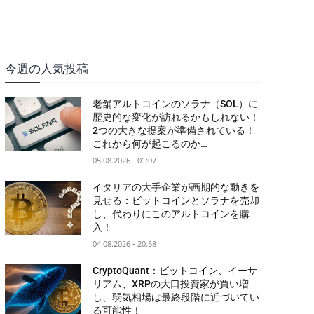
今週の人気投稿
老舗アルトコインのソラナ（SOL）に
歴史的な変化が訪れるかもしれない！
2つの大きな提案が準備されている！
これから何が起こるのか…
05.08.2026 - 01:07
イタリアの大手企業が画期的な動きを
見せる：ビットコインとソラナを売却
し、代わりにこのアルトコインを購
入！
04.08.2026 - 20:58
CryptoQuant：ビットコイン、イーサ
リアム、XRPの大口投資家が買い増
し、弱気相場は最終段階に近づいてい
る可能性！