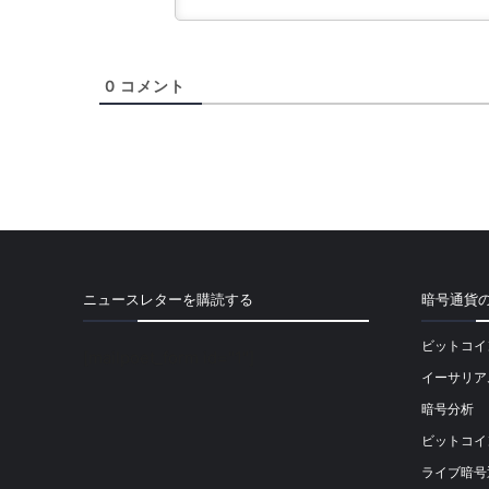
0
コメント
ニュースレターを購読する
暗号通貨
ビットコイ
[mailpoet_form id="1"]
イーサリア
暗号分析
ビットコイ
ライブ暗号