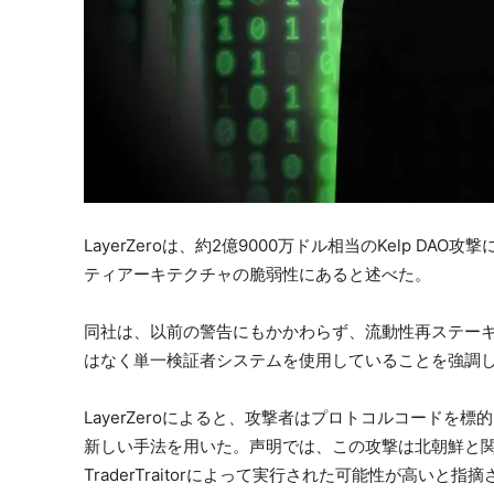
LayerZeroは、約2億9000万ドル相当のKelp D
ティアーキテクチャの脆弱性にあると述べた。
同社は、以前の警告にもかかわらず、流動性再ステーキン
はなく単一検証者システムを使用していることを強調
LayerZeroによると、攻撃者はプロトコルコード
新しい手法を用いた。声明では、この攻撃は北朝鮮と
TraderTraitorによって実行された可能性が高い