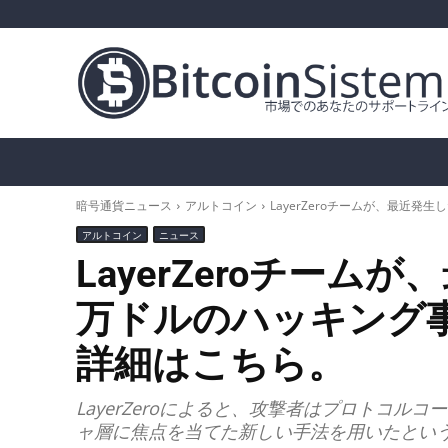
暗号通貨ニュース
ビットコイン（BTC）
ア
暗号通貨ニュース
アルトコイン
LayerZeroチームが、最近
アルトコイン
ニュース
LayerZeroチームが
万ドルのハッキング
詳細はこちら。
LayerZeroによると、攻撃者はプロトコ
ャ層に焦点を当てた新しい手法を用いたとい