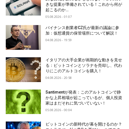
きな提案が準備されている！これから何が
起こるのか…
05.08.2026 - 01:07
バイナンス創業者CZ氏が最新の議論に参
加：仮想通貨の保管場所について解説！
04.08.2026 - 19:59
イタリアの大手企業が画期的な動きを見せ
る：ビットコインとソラナを売却し、代わ
りにこのアルトコインを購入！
04.08.2026 - 20:58
Santimentが発表：このアルトコインで静
かな上昇相場が起こっているが、個人投資
家はまだそれに気づいていない！
05.08.2026 - 00:04
ビットコインの新時代が幕を開けるのか？