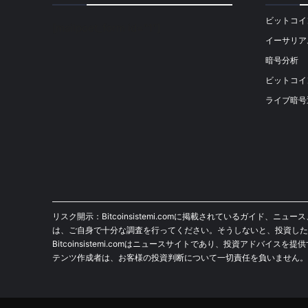
ビットコイ
[mailpoet_form id="1"]
イーサリア
暗号分析
ビットコイ
ライブ暗号
リスク開示：Bitcoinsistemi.comに掲載されているガ
は、ご自身で十分な調査を行ってください。そうしないと、投資した
Bitcoinsistemi.comはニュースサイトであり、投資アドバイ
テンツ作成者は、お客様の投資判断について一切責任を負いません。