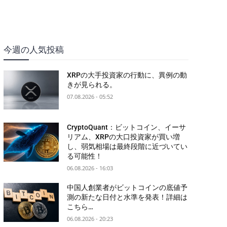
今週の人気投稿
XRPの大手投資家の行動に、異例の動
きが見られる。
07.08.2026 - 05:52
CryptoQuant：ビットコイン、イーサ
リアム、XRPの大口投資家が買い増
し、弱気相場は最終段階に近づいてい
る可能性！
06.08.2026 - 16:03
中国人創業者がビットコインの底値予
測の新たな日付と水準を発表！詳細は
こちら…
06.08.2026 - 20:23