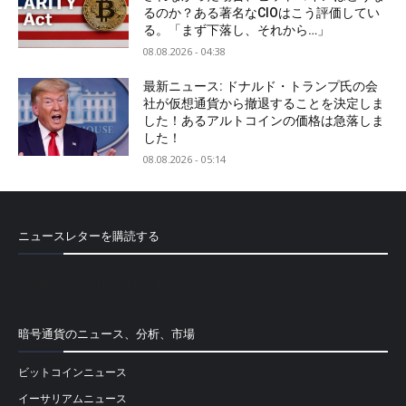
るのか？ある著名なCIOはこう評価してい
る。「まず下落し、それから…」
08.08.2026 - 04:38
最新ニュース: ドナルド・トランプ氏の会
社が仮想通貨から撤退することを決定しま
した！あるアルトコインの価格は急落しま
した！
08.08.2026 - 05:14
ニュースレターを購読する
[mailpoet_form id="1"]
暗号通貨のニュース、分析、市場
ビットコインニュース
イーサリアムニュース