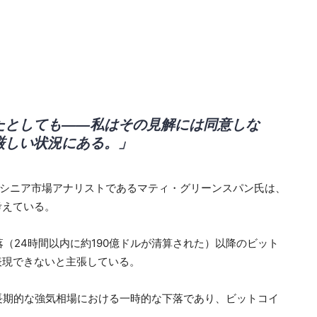
たとしても――私はその見解には同意しな
厳しい状況にある。」
の元シニア市場アナリストであるマティ・グリーンスパン氏は、
考えている。
落（24時間以内に約190億ドルが清算された）以降のビット
表現できないと主張している。
長期的な強気相場における一時的な下落であり、ビットコイ