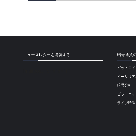
ニュースレターを購読する
暗号通貨
ビットコイ
[mailpoet_form id="1"]
イーサリア
暗号分析
ビットコイ
ライブ暗号