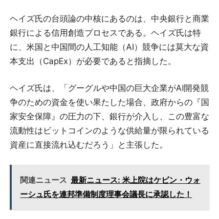
ヘイズ氏の台頭論の中核にあるのは、中央銀行と商業
銀行による信用創造プロセスである。ヘイズ氏は特
に、米国と中国間の人工知能（AI）競争には莫大な資
本支出（CapEx）が必要であると指摘した。
ヘイズ氏は、「グーグルや中国の巨大企業がAI開発競
争のための資金を使い果たした場合、政府からの『国
家安全保障』の圧力の下、銀行が介入し、この豊富な
流動性はビットコインのような供給量が限られている
資産に直接流れ込むだろう」と主張した。
関連ニュース
最新ニュース: 米上院はケビン・ウォ
ーシュ氏を連邦準備制度理事会議長に承認した！