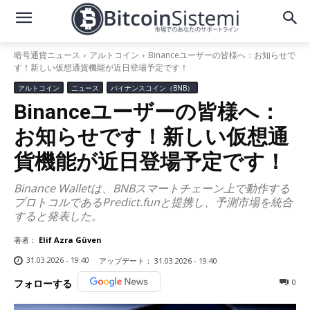
暗号通貨ニュース
アルトコイン
Binanceユーザーの皆様へ：お知らせで
す！新しい仮想通貨機能が近日登場予定です！
アルトコイン
ニュース
バイナンスコイン（BNB）
Binanceユーザーの皆様へ：
お知らせです！新しい仮想通
貨機能が近日登場予定です！
Binance Walletは、BNBスマートチェーン上で動作する
プロトコルであるPredict.funと提携し、予測市場を統合
すると発表した。
著者：
Elif Azra Güven
31.03.2026 - 19:40
アップデート：
31.03.2026 - 19:40
0
フォローする