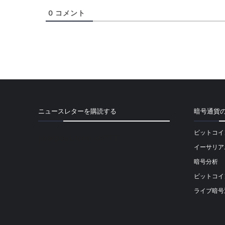
0
コメント
ニュースレターを購読する
暗号通貨
ビットコイ
[mailpoet_form id="1"]
イーサリア
暗号分析
ビットコイ
ライブ暗号