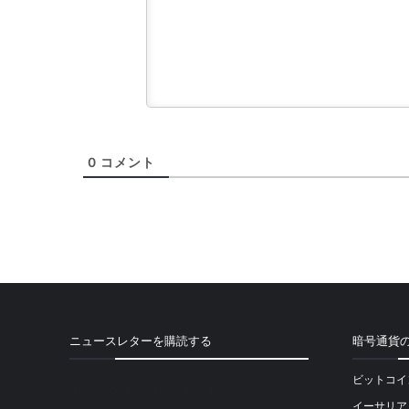
0
コメント
ニュースレターを購読する
暗号通貨
ビットコイ
[mailpoet_form id="1"]
イーサリア