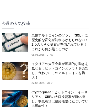
今週の人気投稿
老舗アルトコインのソラナ（SOL）に
歴史的な変化が訪れるかもしれない！
2つの大きな提案が準備されている！
これから何が起こるのか…
05.08.2026 - 01:07
イタリアの大手企業が画期的な動きを
見せる：ビットコインとソラナを売却
し、代わりにこのアルトコインを購
入！
04.08.2026 - 20:58
CryptoQuant：ビットコイン、イーサ
リアム、XRPの大口投資家が買い増
し、弱気相場は最終段階に近づいてい
る可能性！