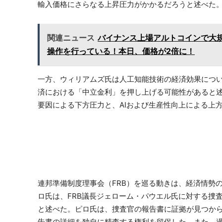
輸入価格にさらなる上昇圧力がかかるだろうと述べた
関連ニュース
バイナンス上場アルトコインで大
操作を行っている！本日、価格が2倍に！
一方、ウィリアムズ氏は人工知能技術の経済効果につい
済における「中立金利」を押し上げる可能性があると述
要因による下方圧力と、AIおよび生産性向上による上
連邦準備制度理事会（FRB）を巡る動きは、経済情勢
ロ氏は、FRB議長ジェローム・パウエル氏に対する捜
と述べた。ピロ氏は、捜査官の報告書に証拠が見つか
告書の詳細を独自に精査する権利を留保した。また、