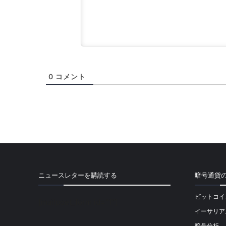
0
コメント
ニュースレターを購読する
暗号通貨
ビットコイ
[mailpoet_form id="1"]
イーサリア
暗号分析