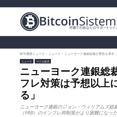
暗号通貨ニュース
ビットコイン（BTC）
ア
暗号通貨ニュース
ニュース
ニューヨーク連銀総裁が警告を発令
ニュース
マクロ経済
ニューヨーク連銀総
フレ対策は予想以上
る」
ニューヨーク連銀のジョン・ウィリアムズ総
（FRB）のインフレ抑制策がより困難になっ