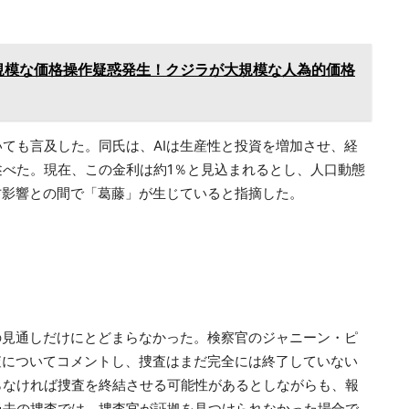
。
規模な価格操作疑惑発生！クジラが大規模な人為的価格
ても言及した。同氏は、AIは生産性と投資を増加させ、経
べた。現在、この金利は約1％と見込まれるとし、人口動態
方影響との間で「葛藤」が生じていると指摘した。
の見通しだけにとどまらなかった。検察官のジャニーン・ピ
査についてコメントし、捜査はまだ完全には終了していない
らなければ捜査を終結させる可能性があるとしながらも、報
過去の捜査では、捜査官が証拠を見つけられなかった場合で