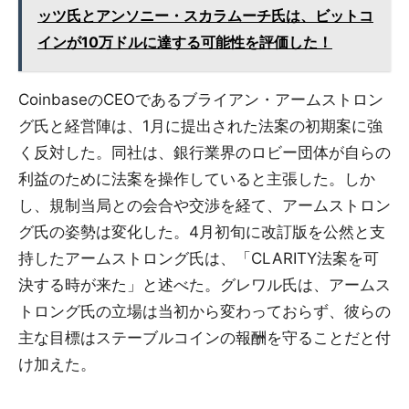
ッツ氏とアンソニー・スカラムーチ氏は、ビットコ
インが10万ドルに達する可能性を評価した！
CoinbaseのCEOであるブライアン・アームストロン
グ氏と経営陣は、1月に提出された法案の初期案に強
く反対した。同社は、銀行業界のロビー団体が自らの
利益のために法案を操作していると主張した。しか
し、規制当局との会合や交渉を経て、アームストロン
グ氏の姿勢は変化した。4月初旬に改訂版を公然と支
持したアームストロング氏は、「CLARITY法案を可
決する時が来た」と述べた。グレワル氏は、アームス
トロング氏の立場は当初から変わっておらず、彼らの
主な目標はステーブルコインの報酬を守ることだと付
け加えた。