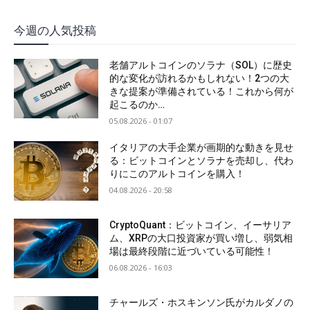
今週の人気投稿
老舗アルトコインのソラナ（SOL）に歴史
的な変化が訪れるかもしれない！2つの大
きな提案が準備されている！これから何が
起こるのか…
05.08.2026 - 01:07
イタリアの大手企業が画期的な動きを見せ
る：ビットコインとソラナを売却し、代わ
りにこのアルトコインを購入！
04.08.2026 - 20:58
CryptoQuant：ビットコイン、イーサリア
ム、XRPの大口投資家が買い増し、弱気相
場は最終段階に近づいている可能性！
06.08.2026 - 16:03
チャールズ・ホスキンソン氏がカルダノの