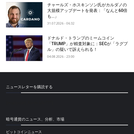
チャールズ・ホスキンソン氏がカルダノの
大規模アップデートを発表：「なんと60倍
も…」
31.07.2026 - 06:32
ドナルド・トランプのミームコイン
「TRUMP」が精査対象に：SECが「ラグプ
ル」の疑いで訴えられる！
04.08.2026 - 23:00
ニュースレターを購読する
[mailpoet_form id="1"]
暗号通貨のニュース、分析、市場
ビットコインニュース